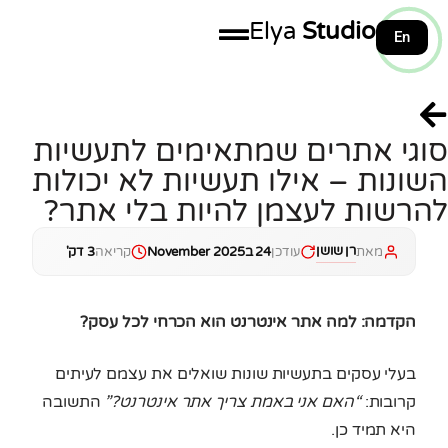
Elya
Studio
En
100%
סוגי אתרים שמתאימים לתעשיות
השונות – אילו תעשיות לא יכולות
להרשות לעצמן להיות בלי אתר?
רן שושן
מאת
עודכן
24 בNovember 2025
קריאה
3 דק'
הקדמה: למה אתר אינטרנט הוא הכרחי לכל עסק?
בעלי עסקים בתעשיות שונות שואלים את עצמם לעיתים
קרובות:
“האם אני באמת צריך אתר אינטרנט?”
התשובה
היא תמיד כן.