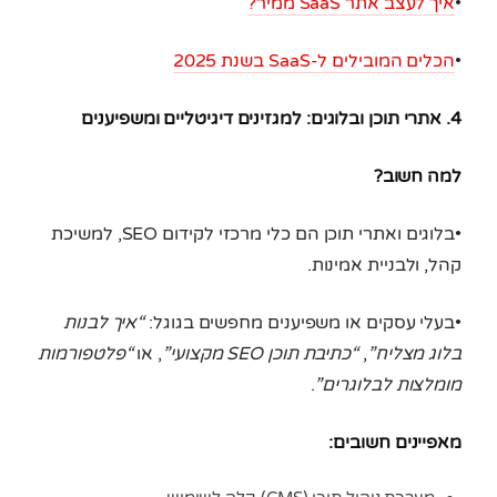
•
איך לעצב אתר SaaS ממיר?
•
הכלים המובילים ל-SaaS בשנת 2025
4. אתרי תוכן ובלוגים: למגזינים דיגיטליים ומשפיענים
למה חשוב?
•בלוגים ואתרי תוכן הם כלי מרכזי לקידום SEO, למשיכת
קהל, ולבניית אמינות.
•בעלי עסקים או משפיענים מחפשים בגוגל:
“איך לבנות
בלוג מצליח”
,
“כתיבת תוכן SEO מקצועי”
, או
“פלטפורמות
מומלצות לבלוגרים”
.
מאפיינים חשובים: