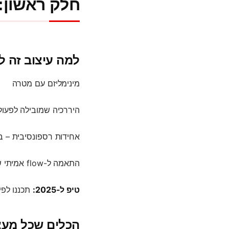
חלק ראשון: עיצוב מנ
למה עיצוב זה ל
מינימליזם עם מטרה
היררכיה שמובילה לפעול
אחידות רספונסיבית – ב
התאמה ל-flow אמיתי של יוזרים
טיפ ל-2025:
תכננו לפי
הכלים שכל מעצב SaaS צריך 