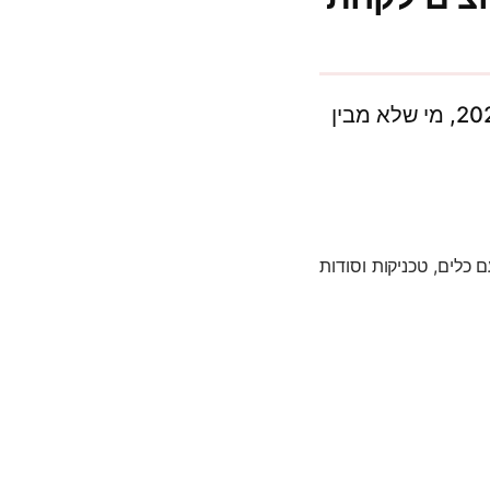
SaaS זה לא עוד באזז – זה הסטנדרט החדש שבו תוכנה פוגשת ביזנס. ב-2025, מי שלא מבין
 כלים, טכניקות וסודות