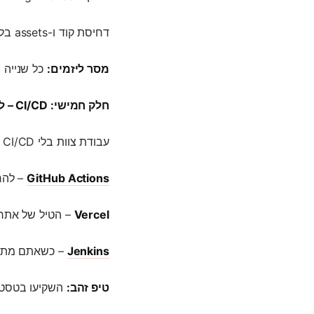
דחיסת קוד ו-assets בלי רחמים
מסר ליזמים:
כל שנייה 
חלק חמישי: CI/CD – לעבוד חכם, לשחרר מהר
עבודת צוות בלי CI/CD זה כמו מרוץ פורמולה בלי בלמים.
GitHub Actions
– להרי
Vercel
– הטיל של אתרי xt.js
Jenkins
– כשאתם מתחי
טיפ זהב:
השקיעו בטסטים אוטומטיים – QA