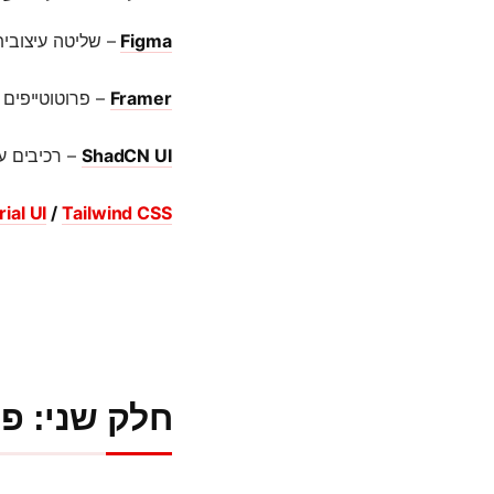
Figma
– שליטה עיצובית
Framer
– פרוטוטייפים 
ShadCN UI
– רכיבים ע
ial UI
/
Tailwind CSS
חלק שני: פ