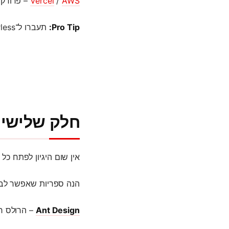
AWS
/
Vercel
– פרודקש
Pro Tip:
תעברו ל־Serverless כמה שיותר מוקדם. Lambda, Firebase – חיסכון, מהירות, שקט נפשי.
חלק שלישי: ספר
אין שום היגיון לפתח כל
הנה ספריות שאפשר לבנו
Ant Design
– הרולס רוי