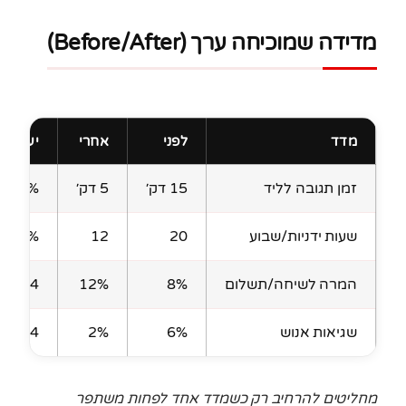
מדידה שמוכיחה ערך (Before/After)
מדד
לפני
אחרי
יעד
זמן תגובה לליד
15 דק׳
5 דק׳
65%
שעות ידניות/שבוע
20
12
40%
המרה לשיחה/תשלום
8%
12%
4 נק׳
שגיאות אנוש
6%
2%
4 נק׳
מחליטים להרחיב רק כשמדד אחד לפחות משתפר