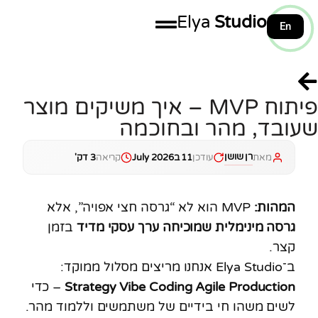
Elya
Studio
En
100%
פיתוח MVP – איך משיקים מוצר
שעובד, מהר ובחוכמה
רן שושן
מאת
עודכן
11 בJuly 2026
קריאה
3 דק'
המהות:
MVP הוא לא “גרסה חצי אפויה”, אלא
גרסה מינימלית שמוכיחה ערך עסקי מדיד
בזמן
קצר.
ב־Elya Studio אנחנו מריצים מסלול ממוקד:
Strategy Vibe Coding Agile Production
– כדי
לשים משהו חי בידיים של משתמשים וללמוד מהר.