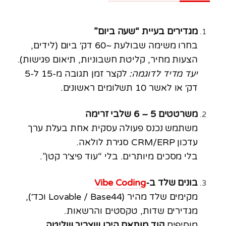
מגדירים בעיית “שעה ביום”
בחרו משימה שבולעת ~60 דק׳ ביום (לידים,
הצעות מחיר, קליטת חשבוניות, תיאום פגישות).
יעד מדיד לדוגמה:
לקצר זמן תגובה מ-15 ל-5
דק׳ או לאשר 10 תשלומים ראשונים.
משרטטים 5 – 6 שלבי זרימה
משתמש נכנס פעולה עסקית אחת בעלת ערך
עדכון CRM/ERP סגירת לולאה.
בלי מסכים מיותרים. בלי “עוד פיצ׳ר קטן”.
בונים שלד ב-
Vibe Coding
מקימים שלד מהיר (Lovable / Base44 וכד׳),
מגדירים שדות, טקסטים והרשאות.
מוסיפים
קוד מותאם היכן שצריך שליטה