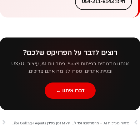
חייגו: 054-211-8143
רוצים לדבר על הפרויקט שלכם?
אנחנו מתמחים בפיתוח SaaS, פתרונות AI, עיצוב UX/UI
ובניית אתרים. ספרו לנו מה אתם צריכים.
דברו איתנו ←
פיתוח מערכות AI – מהמחשבה ועד למערכת שמניעה עסקים קדימה
MVP נכון בעידן Agents ו-Vibe Coding – להשיק מהר, למדוד חכם, להגדיל כשזה מצדיק