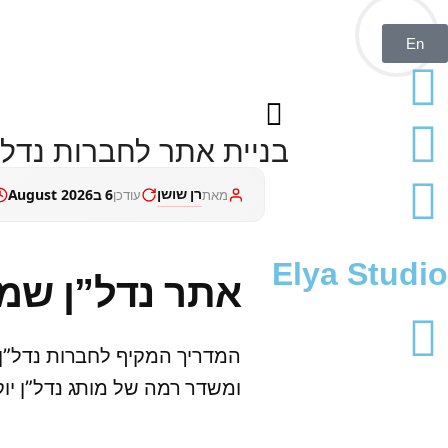
En
בניית אתר לחברות נדל”ן: 
רן שושן
6 בAugust 2026
מאת
עודכן
Elya
Studio
אתר נדל”ן שמו
המדריך המקיף לחברות נדל”ן,
ומשדר רמה של מותג נדל”ן יוק