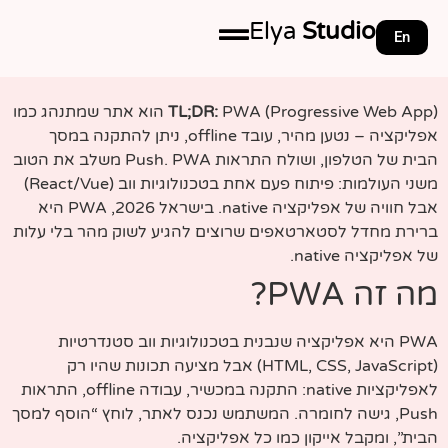
Elya
Studio
En
TL;DR:
PWA (Progressive Web App) הוא אתר שמתנהג כמו
אפליקציה – נטען מהיר, עובד offline, ניתן להתקנה במסך
הבית של הטלפון, ושולח התראות Push. PWA משלב את הטוב
משני העולמות: פיתוח פעם אחת בטכנולוגיות ווב (React/Vue)
אבל חוויה של אפליקציה native. בישראל 2026, PWA היא
ברירת מחדל לסטארטאפים שרוצים להגיע לשוק מהר בלי עלות
של אפליקציה native.
מה זה PWA?
PWA היא אפליקציה שנבנית בטכנולוגיות ווב סטנדרטיות
(HTML, CSS, JavaScript) אבל מציעה תכונות שהיו רק
לאפליקציות native: התקנה במכשיר, עבודה offline, התראות
Push, גישה לחומרה. המשתמש נכנס לאתר, לוחץ “הוסף למסך
הבית”, ומקבל אייקון כמו כל אפליקציה.