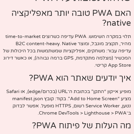
האם PWA טובה יותר מאפליקציה
native?
תלוי במקרה השימוש. PWA עדיפה כשרוצים time-to-market
מהיר, תקציב מוגבל, ומוצר B2C content-heavy. Native
עדיפה עבור: משחקים, אפליקציות שמשתמשות בכל היכולות של
המכשיר (מצלמה מתקדמת, GPS ברמה גבוהה), או כאשר דירוג
App Store קריטי.
איך יודעים שאתר הוא PWA?
מופיע אייקון “התקן” בכתובת ה־URL (בכרום/edge), או Safari
מציע “Add to Home Screen”. בקוד: קובץ manifest.json
נטען, Service Worker רשום, HTTPS מופעל. אפשר לבדוק
ב־Chrome DevTools > Lighthouse > PWA.
מה העלות של פיתוח PWA?