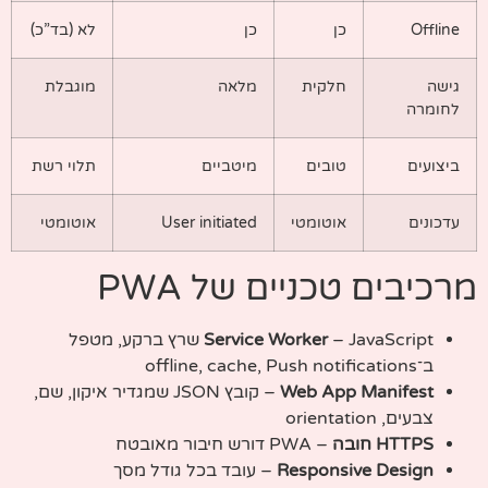
Offline
כן
כן
לא (בד”כ)
גישה
חלקית
מלאה
מוגבלת
לחומרה
ביצועים
טובים
מיטביים
תלוי רשת
עדכונים
אוטומטי
User initiated
אוטומטי
מרכיבים טכניים של PWA
Service Worker
– JavaScript שרץ ברקע, מטפל
ב־offline, cache, Push notifications
Web App Manifest
– קובץ JSON שמגדיר איקון, שם,
צבעים, orientation
HTTPS חובה
– PWA דורש חיבור מאובטח
Responsive Design
– עובד בכל גודל מסך