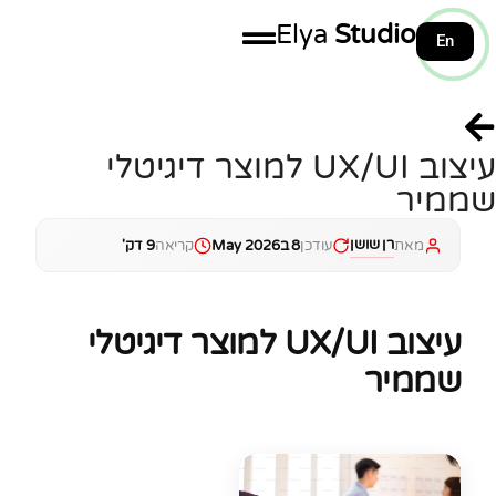
Elya
Studio
En
100%
עיצוב UX/UI למוצר דיגיטלי
שממיר
רן שושן
מאת
עודכן
8 בMay 2026
קריאה
9 דק'
עיצוב UX/UI למוצר דיגיטלי
שממיר