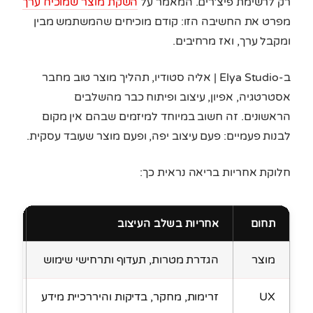
רק לרשימת פיצ׳רים. המאמר על
השקת מוצר שמוכיח ערך
מפרט את החשיבה הזו: קודם מוכיחים שהמשתמש מבין
ומקבל ערך, ואז מרחיבים.
ב-Elya Studio | אליה סטודיו, תהליך מוצר טוב מחבר
אסטרטגיה, אפיון, עיצוב ופיתוח כבר מהשלבים
הראשונים. זה חשוב במיוחד למיזמים שבהם אין מקום
לבנות פעמיים: פעם עיצוב יפה, ופעם מוצר שעובד עסקית.
חלוקת אחריות בריאה נראית כך:
תחום
אחריות בשלב העיצוב
תר
מוצר
הגדרת מטרות, תעדוף ותרחישי שימוש
מונ
UX
זרימות, מחקר, בדיקות והיררכיית מידע
מסי