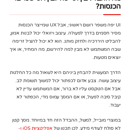
הכנסות?
UI יפה משפר רושם ראשוני, אבל UX שמייצר הכנסות
מסיר חסמים בדרך לפעולה. עיצוב ויזואלי יכול לבנות אמון,
להבליט היררכיה ולחזק מותג. הוא לא יכול להציל זרימה
שבה המשתמש לא מבין למה להירשם, מה המחיר, או איך
יוצאים מטעות.
הדרך המעשית להבחין ביניהם היא לשאול מה כל החלטת
עיצוב עושה. צבע אדום לכפתור יכול למשוך תשומת לב.
אבל אם הטקסט עליו לא ברור, אם המשתמש עדיין לא
קיבל סיבה לפעול, או אם המסך עמוס מדי, הכפתור לא
יעבוד.
במוצרי מובייל, למשל, ההבדל הזה חד במיוחד. מסך קטן
לא סולח לעודף מידע. לכן תכנון של
אפליקציות iOS ו-