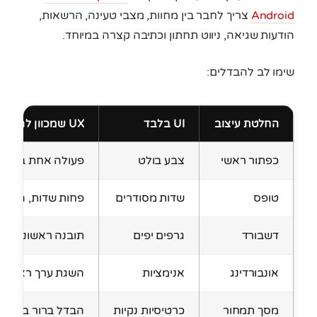
Android
צריך לחבר בין מחוות, מצבי טעינה, הרשאות,
הודעות שגיאה, ניווט תחתון וכתיבה קצרה במיוחד.
שימו לב להבדלים:
החלטת עיצוב
UI בלבד
UX שמכוון להמרה
כפתור ראשי
צבע בולט
פעולה אחת ברורה 
טופס
שדות מסודרים
פחות שדות, הסבר,
דשבורד
גרפים יפים
תובנה ראשונה שמ
אונבורדינג
אנימציות
השגת ערך ראשוני
מסך תמחור
כרטיסיות נקיות
הבדל ברור בין תו