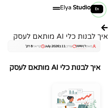
Elya
Studio
En
100%
איך לבנות כלי AI מותאם לעסק
רן שושן
מאת
עודכן
11 בJuly 2026
קריאה
8 דק'
איך לבנות כלי AI מותאם לעסק