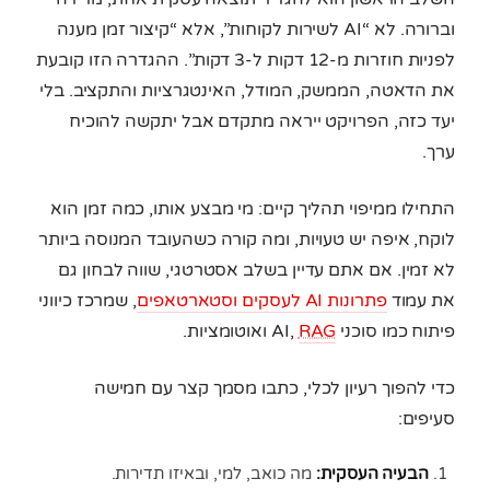
וברורה. לא “AI לשירות לקוחות”, אלא “קיצור זמן מענה
לפניות חוזרות מ-12 דקות ל-3 דקות”. ההגדרה הזו קובעת
את הדאטה, הממשק, המודל, האינטגרציות והתקציב. בלי
יעד כזה, הפרויקט ייראה מתקדם אבל יתקשה להוכיח
ערך.
התחילו ממיפוי תהליך קיים: מי מבצע אותו, כמה זמן הוא
לוקח, איפה יש טעויות, ומה קורה כשהעובד המנוסה ביותר
לא זמין. אם אתם עדיין בשלב אסטרטגי, שווה לבחון גם
את עמוד
פתרונות AI לעסקים וסטארטאפים
, שמרכז כיווני
פיתוח כמו סוכני AI,
RAG
ואוטומציות.
כדי להפוך רעיון לכלי, כתבו מסמך קצר עם חמישה
סעיפים:
הבעיה העסקית:
מה כואב, למי, ובאיזו תדירות.